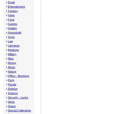
•
Email
•
Entertainment
•
Fantasy
•
Flags
•
Food
•
Games
•
Holiday
•
Household
•
Icons
•
Law
•
Literature
•
Medicine
•
Military
•
Misc
•
Money
•
Music
•
Nature
•
Office - Business
•
Party
•
People
•
Religion
•
Science
•
Security - Locks
•
Signs
•
Space
•
Special Collections