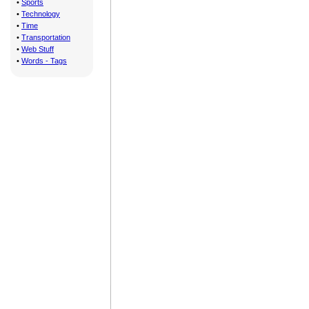
•
Sports
•
Technology
•
Time
•
Transportation
•
Web Stuff
•
Words - Tags