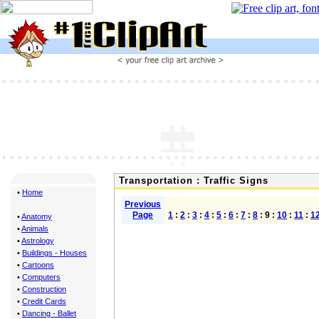
Transportation : Traffic Signs
•
Home
Previous
Page
1
:
2
:
3
:
4
:
5
:
6
:
7
:
8
: 9 :
10
:
11
:
1
•
Anatomy
•
Animals
•
Astrology
•
Buildings - Houses
•
Cartoons
•
Computers
•
Construction
•
Credit Cards
•
Dancing - Ballet