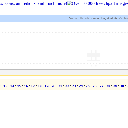
Women like silent men, they think they're lis
2
:
13
:
14
:
15
:
16
:
17
:
18
:
19
:
20
:
21
:
22
:
23
:
24
:
25
:
26
:
27
:
28
:
29
:
30
: