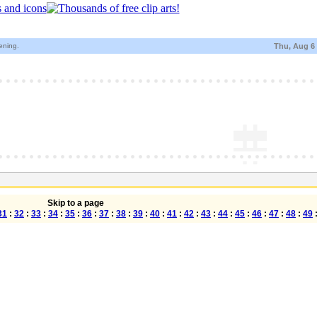
tening.
Thu, Aug 6
Skip to a page
31
:
32
:
33
:
34
:
35
:
36
:
37
:
38
:
39
:
40
:
41
:
42
:
43
:
44
:
45
:
46
:
47
:
48
:
49